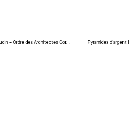
23/09 Conférence – Jean-Manuel Perraudin – Ordre des Architectes Corse