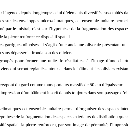
 l’agence depuis longtemps: celui d’éléments diversifiés rassemblés da
es sur les enveloppes micro-climatiques, cet ensemble unitaire permet
 par le mistral, c’est sur l’hypothèse de la fragmentation des espaces
e la pierre renforce ce dispositif spatial.
des garrigues nîmoises. il s’agit d’une ancienne oliveraie présentant u
u sans dépasser la frondaison des oliviers.
oupés pour former une unité. le résultat est à l’image d’une chartr
iers qui seront replantés autour et dans le bâtiment. les oliviers exista
e vers/pont du gard comme murs porteurs massifs de 50 cm d’épaisseur.
l’impression d’un bâtiment inscrit depuis toujours dans son paysage d’oli
climatiques cet ensemble unitaire permet d’organiser des espaces inte
ypothèse de la fragmentation des espaces extérieurs de distribution que 
ositif spatial. la pierre renforcera, par son image de pérennité, l’impres