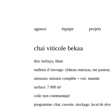
agence
équipe
projets
chai viticole bekaa
lieu:
kefraya, liban
maîtrise d’ouvrage:
château marsyas, rue pasteur,
missions:
mission complète + exé. mandat
surface:
7 000 m²
coût:
non communiqué
programme:
chai, cuverie, stockage, local de réc